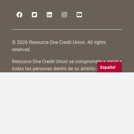
© 2026 Resource One Credit Union. All rights
reserved.
Resource One Credit Union se compromete a servir a
Español
todas las personas dentro de su ámbito de
afiliación, incluidas aquellas con discapacidades.
Nos esforzamos por hacer accesibles no sólo
nuestras sucursales físicas, sino también por
cumplir las directrices WCAG 2.0 para la
accesibilidad del sitio web. Nuestros esfuerzos son
constantes e incluyen pruebas y actualizaciones
frecuentes para mejorar la accesibilidad. Si tiene
algún problema para acceder a nuestras sucursales
o a nuestro sitio web, llámenos al
800-375-3674