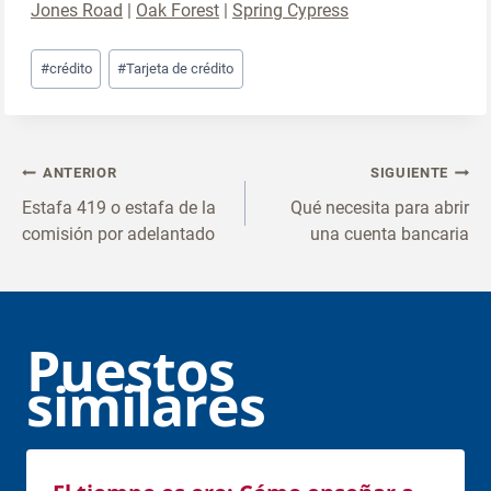
Jones Road
|
Oak Forest
|
Spring Cypress
Post
#crédito
#Tarjeta de
crédito
Tags:
Navegación
ANTERIOR
SIGUIENTE
posterior
Estafa 419 o estafa de la
Qué necesita para abrir
comisión por adelantado
una cuenta bancaria
Puestos
similares