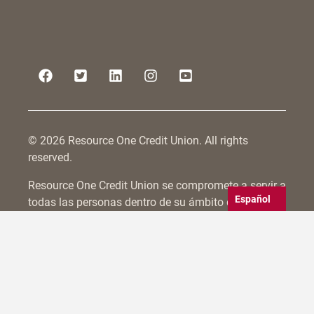
© 2026 Resource One Credit Union. All rights
reserved.
Resource One Credit Union se compromete a servir a
Español
todas las personas dentro de su ámbito de
afiliación, incluidas aquellas con discapacidades.
Nos esforzamos por hacer accesibles no sólo
nuestras sucursales físicas, sino también por
cumplir las directrices WCAG 2.0 para la
accesibilidad del sitio web. Nuestros esfuerzos son
constantes e incluyen pruebas y actualizaciones