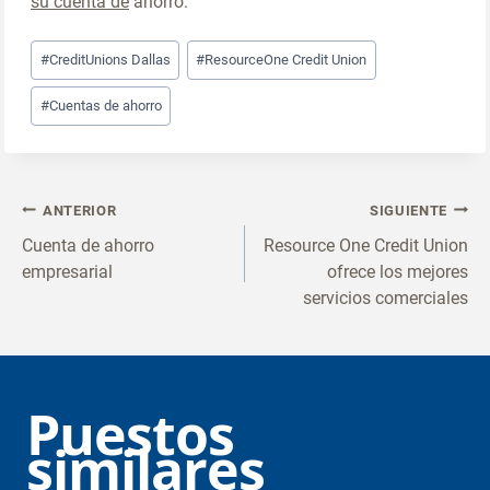
su cuenta de
ahorro.
Post
#Credit
Unions Dallas
#Resource
One Credit Union
Tags:
#Cuentas de
ahorro
Navegación
ANTERIOR
SIGUIENTE
posterior
Cuenta de ahorro
Resource One Credit Union
empresarial
ofrece los mejores
servicios comerciales
Puestos
similares