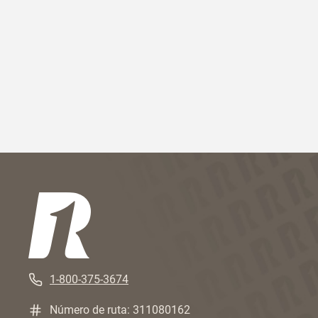
1-800-375-3674
Número de ruta: 311080162