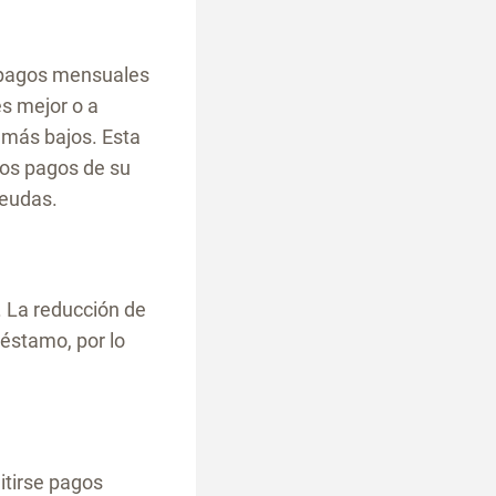
s pagos mensuales
és mejor o a
 más bajos. Esta
 los pagos de su
deudas.
. La reducción de
réstamo, por lo
itirse pagos