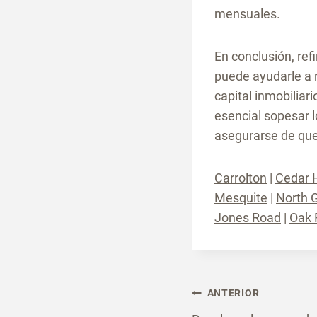
mensuales.
En conclusión, ref
puede ayudarle a r
capital inmobiliar
esencial sopesar l
asegurarse de que 
Carrolton
|
Cedar H
Mesquite
|
North 
Jones Road
|
Oak 
Navega
ANTERIOR