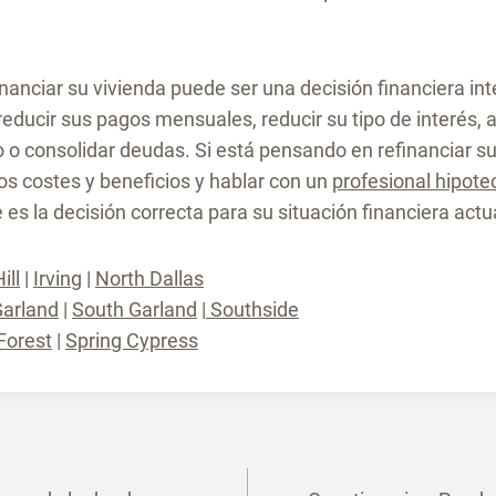
inanciar su vivienda puede ser una decisión financiera in
educir sus pagos mensuales, reducir su tipo de interés, 
io o consolidar deudas. Si está pensando en refinanciar su
os costes y beneficios y hablar con un
profesional hipote
es la decisión correcta para su situación financiera actu
ill
|
Irving
|
North Dallas
Garland
|
South Garland
|
Southside
Forest
|
Spring Cypress
ción