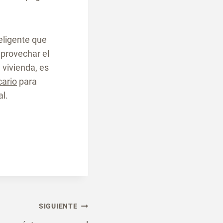
teligente que
aprovechar el
 vivienda, es
cario
para
al.
SIGUIENTE