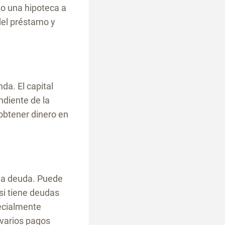
mo una hipoteca a
del préstamo y
da. El capital
endiente de la
 obtener dinero en
 la deuda. Puede
si tiene deudas
pecialmente
 varios pagos