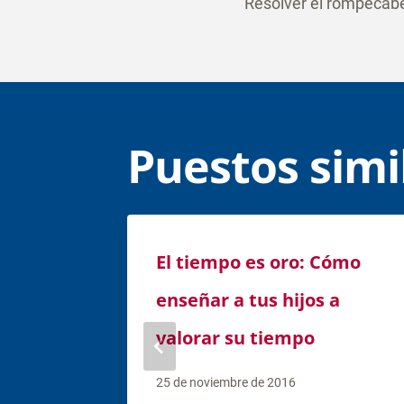
Resolver el rompecab
posteri
Puestos simi
El tiempo es oro: Cómo
enseñar a tus hijos a
valorar su tiempo
25 de noviembre de 2016