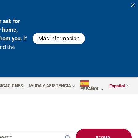
 ask for
ur home,
from you.
If
Más información
nd the
BICACIONES
AYUDA Y ASISTENCIA
Español
ESPAÑOL
earch...
Acceso