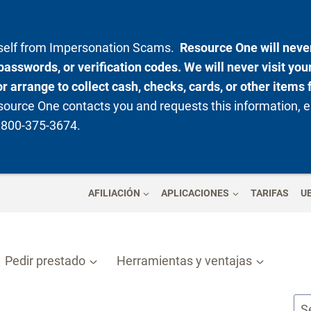
rself from Impersonation Scams.
Resource One will never
passwords, or verification codes. We will never visit yo
 arrange to collect cash, checks, cards, or other items 
ource One contacts you and requests this information, e
t 800-375-3674.
AFILIACIÓN
APLICACIONES
TARIFAS
U
Pedir prestado
Herramientas y ventajas
S