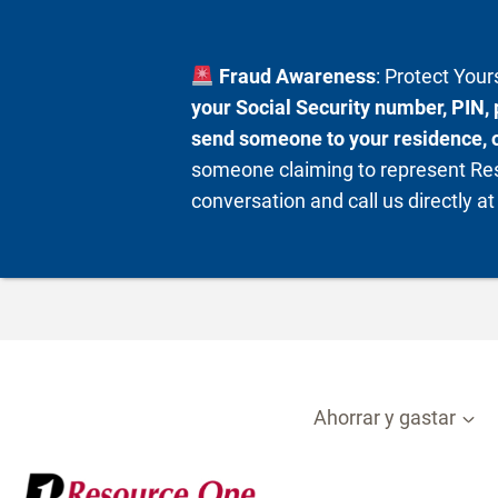
Fraud Awareness
: Protect You
your Social Security number, PIN, 
send someone to your residence, or
someone claiming to represent Res
conversation and call us directly a
Ir
al
contenido
Ahorrar y gastar