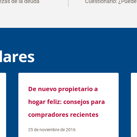
ezas de la deuda
Cuestionario: ¿Puede
or
lares
De nuevo propietario a
hogar feliz: consejos para
compradores recientes
25 de noviembre de 2016