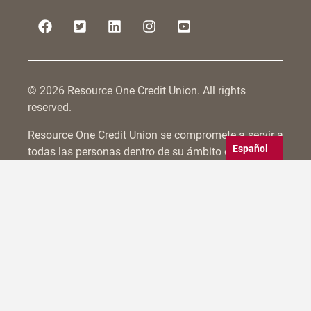
© 2026 Resource One Credit Union. All rights
reserved.
Resource One Credit Union se compromete a servir a
Español
todas las personas dentro de su ámbito de
afiliación, incluidas aquellas con discapacidades.
Nos esforzamos por hacer accesibles no sólo
nuestras sucursales físicas, sino también por
cumplir las directrices WCAG 2.0 para la
accesibilidad del sitio web. Nuestros esfuerzos son
constantes e incluyen pruebas y actualizaciones
frecuentes para mejorar la accesibilidad. Si tiene
algún problema para acceder a nuestras sucursales
o a nuestro sitio web, llámenos al
800-375-3674